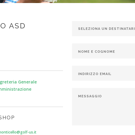
O ASD
greteria Generale
ministrazione
SHOP
monticello@golf-us.it