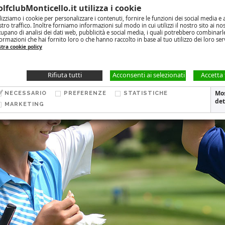
lfclubMonticello.it utilizza i cookie
OLF
IL CLUB
GIOCA
LOCATION
EVENTI E NEWS
CONTAT
lizziamo i cookie per personalizzare i contenuti, fornire le funzioni dei social media e a
tro traffico. Inoltre forniamo informazioni sul modo in cui utilizzi il nostro sito ai nos
upano di analisi dei dati web, pubblicità e social media, i quali potrebbero combinarl
ormazioni che hai fornito loro o che hanno raccolto in base al tuo utilizzo dei loro ser
Informazioni
Orari
Lascia la tua opinione
tra cookie policy
Rifiuta tutti
Acconsenti ai selezionati
Accetta 
Mo
NECESSARIO
PREFERENZE
STATISTICHE
det
MARKETING