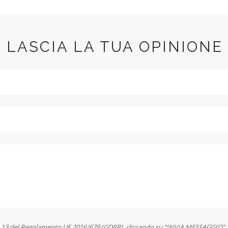
LASCIA LA TUA OPINIONE
, 12 e 13 del Regolamento UE 2016/679 (GDPR), cliccando su “INVIA MESSAGGIO”, 