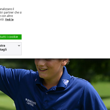
TI
AREA SOCI
nalizzare il
tri partner che si
e con altre
vizi.
Vedi la
tutti i cookie
stra
tagli