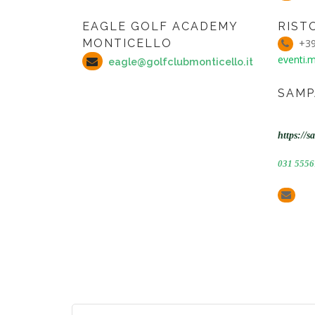
EAGLE GOLF ACADEMY
RIST
MONTICELLO
+39 
eventi.m
eagle@golfclubmonticello.it
SAMP
https://s
031 5556